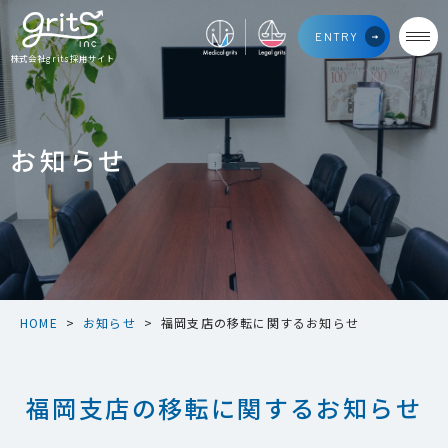
福
Medical
Legal
ENTRY
岡
grits
grits
支
株式会社grits採用サイト
店
の
移
転
に
関
お知らせ
す
る
お
知
ら
せ
HOME
>
お知らせ
>
福岡支店の移転に関するお知らせ
福岡支店の移転に関するお知らせ