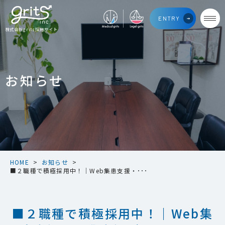
【医
Medical
Legal
ENTRY
療
grits
grits
専
株式会社grits採用サイト
門】
ク
リ
ニ
ッ
ク
お知らせ
の
Web
集
患
支
援・
ク
リ
ニ
ッ
ク
HOME
>
お知らせ
>
開
業
■２職種で積極採用中！｜Web集患支援・･･･
支
援
Web
デ
ィ
■２職種で積極採用中！｜Web集
レ
ク