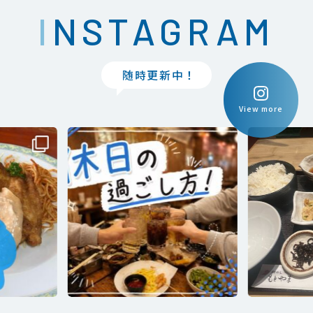
INSTAGRAM
随時更新中！
View more
Previous
Next