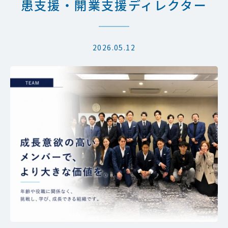
患支援・開業支援ディレクター
タ
ー
｜
中
途
採
2026.05.12
用
募
集